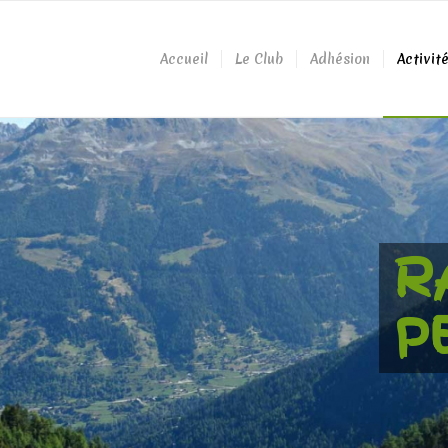
Accueil
Le Club
Adhésion
Activit
R
P