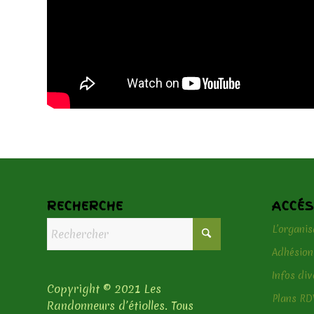
RECHERCHE
ACCÉS
L’organis
Adhésion
Infos div
Copyright © 2021 Les
Plans RD
Randonneurs d’étiolles. Tous