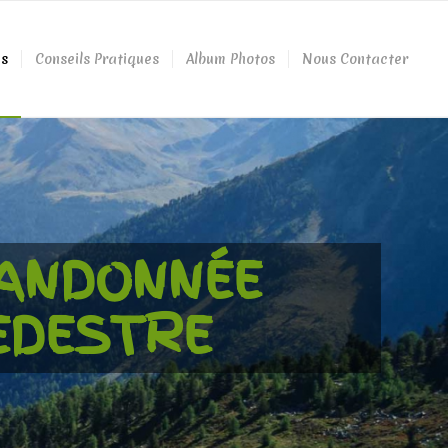
és
Conseils Pratiques
Album Photos
Nous Contacter
ANDONNÉE
EDESTRE