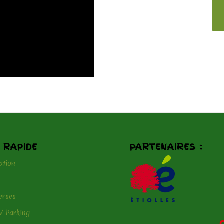
 RAPIDE
PARTENAIRES :
ation
erses
V Parking