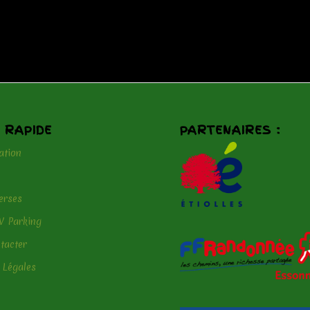
 RAPIDE
PARTENAIRES :
ation
erses
V Parking
tacter
 Légales